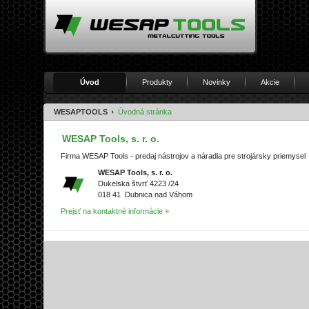
Úvod
Produkty
Novinky
Akcie
WESAPTOOLS
Úvodná stránka
WESAP Tools, s. r. o.
Firma WESAP Tools - predaj nástrojov a náradia pre strojársky priemysel
WESAP Tools, s. r. o.
Dukelska štvrť 4223 /24
018 41 Dubnica nad Váhom
Prejsť na kontaktné informácie »