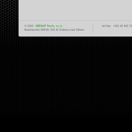
© 2010 -
WESAP Tools, s.r.o.
tel./fax:
+421 42 442 7
Bratislavská 439/18, 018 41 Dubnica nad Váhom